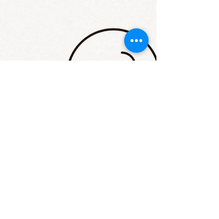
STAY UP TO DATE
Email
I accept terms & conditions
Subscribe
יהודה הימית 32, יפו |
tldadon2@gmail.com
|
052-4366-