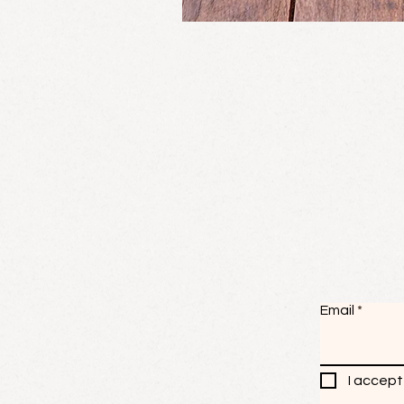
Email
I accept