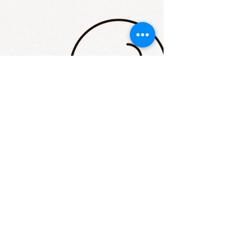
STAY UP TO DATE
Email
I accept terms & conditions
Subscribe
יהודה הימית 32, יפו |
tldadon2@gmail.com
|
052-4366-
758