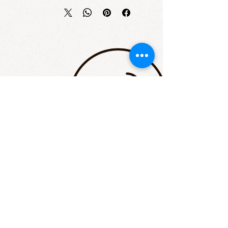
STAY UP TO DATE
Email
I accept terms & conditions
Subscribe