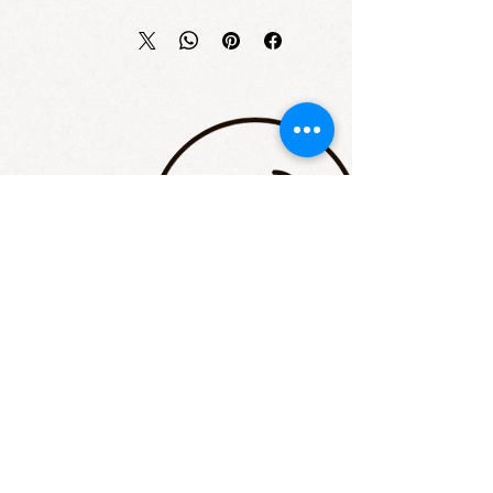
STAY UP TO DATE
Email
I accept terms & conditions
Subscribe