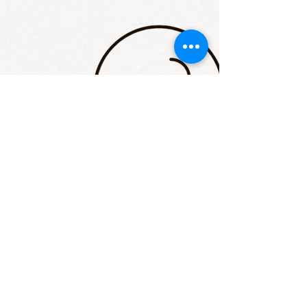
STAY UP TO DATE
Email
I accept terms & conditions
Subscribe
יהודה הימית 32, יפו |
tldadon2@gmail.com
|
052-4366-
758