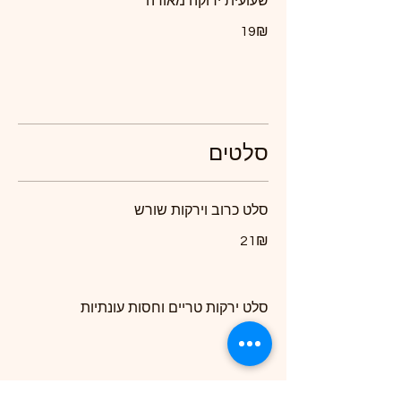
שעועית ירוקה מאודה
‏19 ‏₪
סלטים
סלט כרוב וירקות שורש
‏21 ‏₪
סלט ירקות טריים וחסות עונתיות
‏21 ‏₪