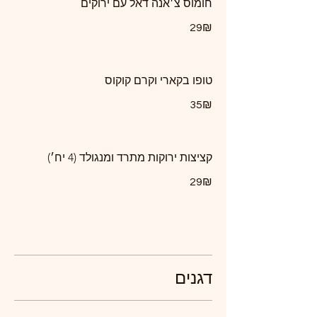
חומוס צ׳אנה דאל עם ירוקים
‏29 ‏₪
טופו בקארי וקרם קוקוס
‏35 ‏₪
קציצות ירוקות מתרד ומנגולד (4 יח׳)
‏29 ‏₪
דגנים