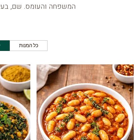
המשפחה והעומס. שם, בעיני
כל המנות
ק